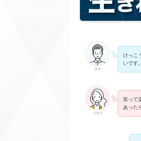
けっこ
いです
タカ
笑って
あった
リカコ