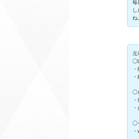
毎
し
ね
元
◯
・
・
◯
・
・
◯
・