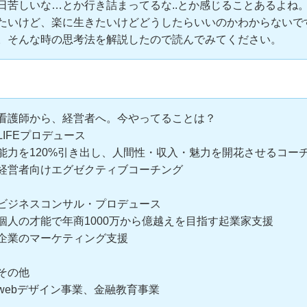
日苦しいな…とか行き詰まってるな..とか感じることあるよね
たいけど、楽に生きたいけどどうしたらいいのかわからないで
。そんな時の思考法を解説したので読んでみてください。
看護師から、経営者へ。今やってることは？
LIFEプロデュース
能力を120%引き出し、人間性・収入・魅力を開花させるコー
経営者向けエグゼクティブコーチング
ビジネスコンサル・プロデュース
個人の才能で年商1000万から億越えを目指す起業家支援
企業のマーケティング支援
その他
webデザイン事業、金融教育事業