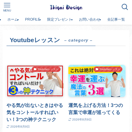
MENU
ホーム
PROFILE
限定プレゼント
お問い合わせ
全記事一覧
Youtubeレッスン
– category –
Youtubeレッスン
Youtubeレッスン
やる気が出ないときはやる
運気を上げる方法！3つの
気をコントールすればい
言葉で幸運が巡ってくる
い！3つの神テクニック
2026年8月9日
2026年8月9日