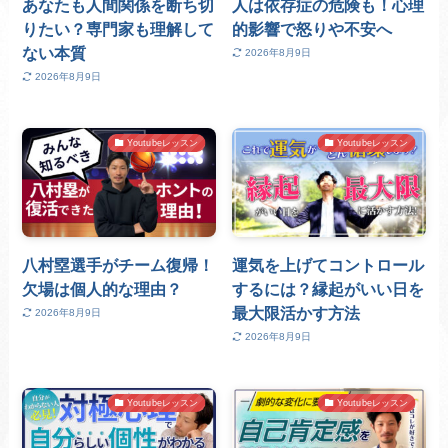
あなたも人間関係を断ち切
人は依存症の危険も！心理
りたい？専門家も理解して
的影響で怒りや不安へ
ない本質
2026年8月9日
2026年8月9日
Youtubeレッスン
Youtubeレッスン
八村塁選手がチーム復帰！
運気を上げてコントロール
欠場は個人的な理由？
するには？縁起がいい日を
最大限活かす方法
2026年8月9日
2026年8月9日
Youtubeレッスン
Youtubeレッスン