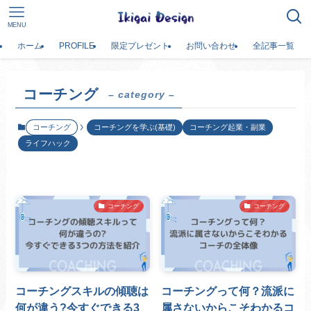
MENU
ホーム
PROFILE
限定プレゼント
お問い合わせ
全記事一覧
コーチング
– category –
コーチング
コーチングを学ぶ(基礎)
コーチング起業・副業
ライフハック
コーチング
コーチング
コーチングスキルの傾聴は
コーチングって何？流派に
何が違う?今すぐできる3
属さないからこそわかるコ