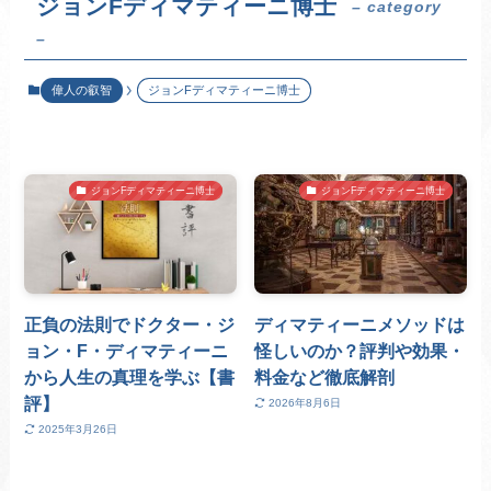
ジョンFディマティーニ博士
– category
–
偉人の叡智
ジョンFディマティーニ博士
ジョンFディマティーニ博士
ジョンFディマティーニ博士
正負の法則でドクター・ジ
ディマティーニメソッドは
ョン・F・ディマティーニ
怪しいのか？評判や効果・
から人生の真理を学ぶ【書
料金など徹底解剖
評】
2026年8月6日
2025年3月26日